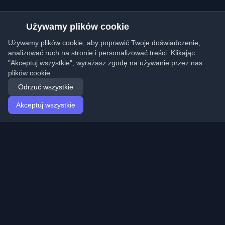
Używamy plików cookie
Używamy plików cookie, aby poprawić Twoje doświadczenie,
analizować ruch na stronie i personalizować treści. Klikając
"Akceptuj wszystkie", wyrażasz zgodę na używanie przez nas
plików cookie.
Odrzuć wszystkie
Akceptuj wszystkie
Strona główna
Artykuły
Polish (Polski)
Logowanie
Odkryj najlepsze osobiste blogi deweloperskie i artykuły
z całego świata. Bądź na bieżąco z najnowszymi