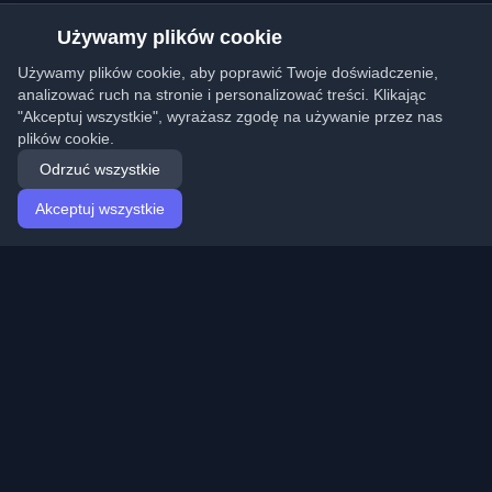
Używamy plików cookie
Używamy plików cookie, aby poprawić Twoje doświadczenie,
analizować ruch na stronie i personalizować treści. Klikając
"Akceptuj wszystkie", wyrażasz zgodę na używanie przez nas
plików cookie.
Odrzuć wszystkie
Akceptuj wszystkie
Strona główna
Artykuły
Polish (Polski)
Logowanie
Odkryj najlepsze osobiste blogi deweloperskie i artykuły
z całego świata. Bądź na bieżąco z najnowszymi
trendami, tutorialami i spostrzeżeniami ze społeczności