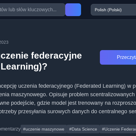
2023
uczenie federacyjne
Przeczyta
 Learning)?
ncepcję uczenia federacyjnego (Federated Learning) w 
enia maszynowego. Opisuje problem scentralizowanych 
ywne podejście, gdzie model jest trenowany na rozprosz
otrzeby przesyłania surowych danych do centralnego se
omentarzy
#uczenie maszynowe
#Data Science
#Uczenie Federa