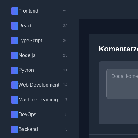
Frontend
59
React
38
TypeScript
30
Komentarz
Node.js
25
Python
21
Web Development
14
Machine Learning
7
DevOps
5
Backend
3