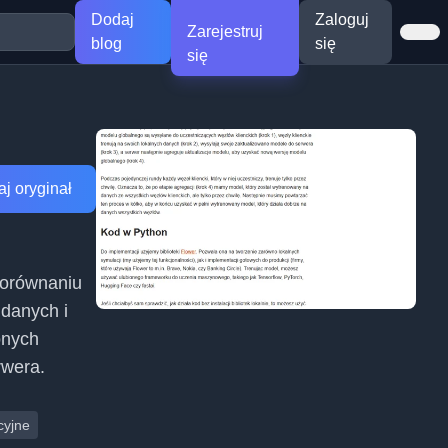
Dodaj
Zaloguj
Zarejestruj
blog
się
się
j oryginał
porównaniu
danych i
onych
rwera.
cyjne