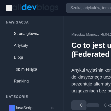
NAWIGACJA
Strona główna
Mirosław Mamczur
•
5.04.
Co to jest 
Artykuły
(Federated
Blogi
Top miesiąca
Artykuł wyjaśnia ko
do klasycznego ucz
Ranking
prezentuje alternat
urządzeniach bez p
KATEGORIE
0
0 k
JavaScript
149