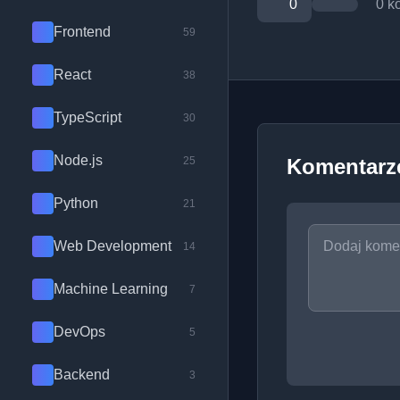
0
0 k
Frontend
59
React
38
TypeScript
30
Node.js
25
Komentarz
Python
21
Web Development
14
Machine Learning
7
DevOps
5
Backend
3