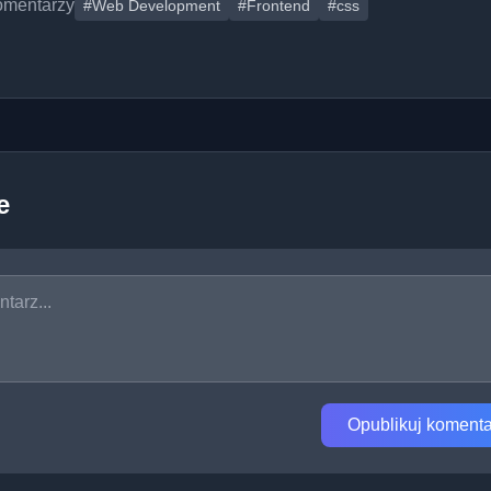
omentarzy
#Web Development
#Frontend
#css
e
Opublikuj komenta