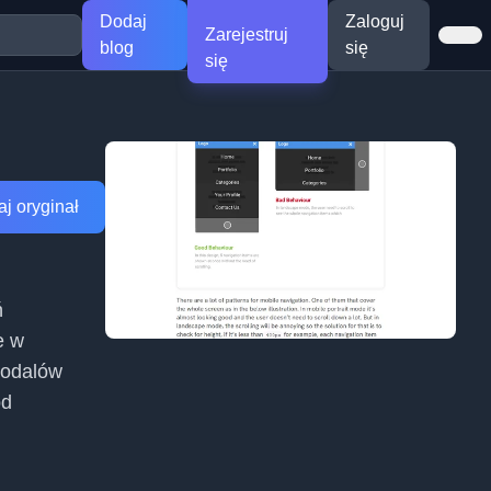
Dodaj
Zaloguj
Zarejestruj
blog
się
się
j oryginał
ń
e w
modalów
od