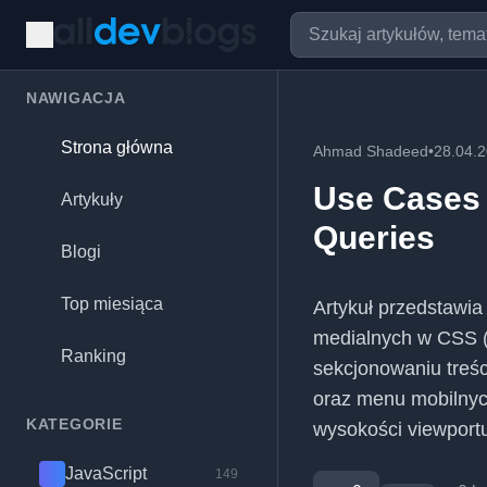
NAWIGACJA
Strona główna
Ahmad Shadeed
•
28.04.
Use Cases 
Artykuły
Queries
Blogi
Top miesiąca
Artykuł przedstawi
medialnych w CSS (
Ranking
sekcjonowaniu treśc
oraz menu mobilnyc
KATEGORIE
wysokości viewport
JavaScript
149