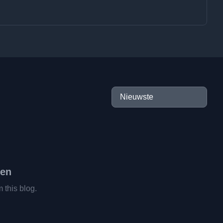
den
m this blog.