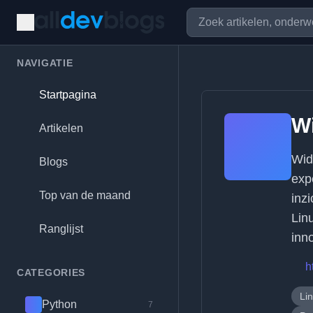
NAVIGATIE
Startpagina
Wi
Artikelen
Wid
Blogs
exp
Top van de maand
inz
Lin
Ranglijst
inn
h
CATEGORIES
Li
Python
7