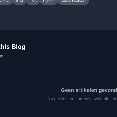
oxmox
IPv4
IPv6
Python
netwerkbeheer
this Blog
og
Geen artikelen gevon
No articles are currently available fro