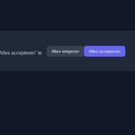
Alles weigeren
Alles accepteren
Alles accepteren" te
Extensies
Informatie
Chrome
Over ons
Edge
Contact
(binnenkort)