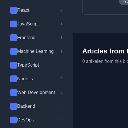
Pr
React
2
JavaScript
1
Frontend
1
Articles from 
Machine Learning
1
0 artikelen from this bl
TypeScript
0
Node.js
0
Web Development
0
Backend
0
DevOps
0