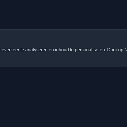
everkeer te analyseren en inhoud te personaliseren. Door op "
Snelle links
Artikelen
onlijke ontwikkelaarsblogs en
ele wereld. Blijf op de hoogte
Blogs