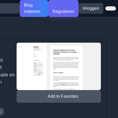
Blog
Inloggen
indienen
Registreren
et
t
atie en
n
Add to Favorites
e