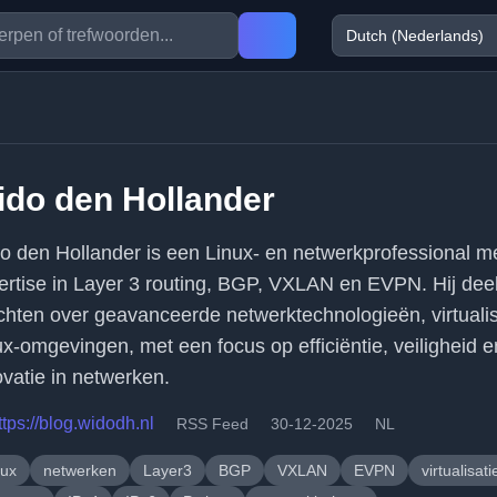
do den Hollander
o den Hollander is een Linux- en netwerkprofessional m
ertise in Layer 3 routing, BGP, VXLAN en EVPN. Hij deel
ichten over geavanceerde netwerktechnologieën, virtualis
ux-omgevingen, met een focus op efficiëntie, veiligheid e
ovatie in netwerken.
ttps://blog.widodh.nl
RSS Feed
30-12-2025
NL
nux
netwerken
Layer3
BGP
VXLAN
EVPN
virtualisati