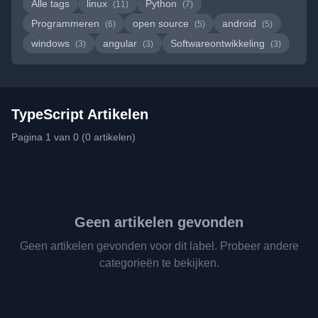
Alle tags
linux
Python
(11)
(7)
Programmeren
open source
android
(6)
(5)
(5)
windows
angular
Softwareontwikkeling
(3)
(3)
(3)
TypeScript Artikelen
Pagina 1 van 0 (0 artikelen)
Geen artikelen gevonden
Geen artikelen gevonden voor dit label. Probeer andere
categorieën te bekijken.