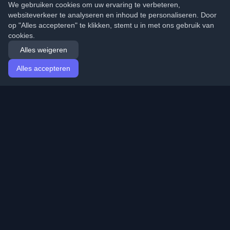
We gebruiken cookies om uw ervaring te verbeteren,
websiteverkeer te analyseren en inhoud te personaliseren. Door
op "Alles accepteren" te klikken, stemt u in met ons gebruik van
cookies.
Alles weigeren
Alles accepteren
Startpagina
Artikelen
Dutch (Nederlands)
Inloggen
Ontdek de beste persoonlijke ontwikkelaarsblogs en
artikelen van over de hele wereld. Blijf op de hoogte van
de nieuwste trends, tutorials en inzichten van de
ontwikkelaarsgemeenschap.