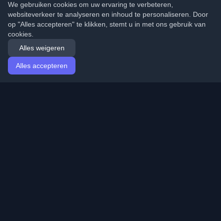
We gebruiken cookies om uw ervaring te verbeteren,
websiteverkeer te analyseren en inhoud te personaliseren. Door
op "Alles accepteren" te klikken, stemt u in met ons gebruik van
cookies.
Alles weigeren
Alles accepteren
Startpagina
Artikelen
Dutch (Nederlands)
Inloggen
Ontdek de beste persoonlijke ontwikkelaarsblogs en
artikelen van over de hele wereld. Blijf op de hoogte van
de nieuwste trends, tutorials en inzichten van de
ontwikkelaarsgemeenschap.