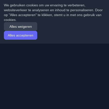
We gebruiken cookies om uw ervaring te verbeteren,
websiteverkeer te analyseren en inhoud te personaliseren. Door
op "Alles accepteren" te klikken, stemt u in met ons gebruik van
cookies.
Alles weigeren
Alles accepteren
Startpagina
Artikelen
Dutch (Nederlands)
Inloggen
Ontdek de beste persoonlijke ontwikkelaarsblogs en
artikelen van over de hele wereld. Blijf op de hoogte van
de nieuwste trends, tutorials en inzichten van de
ontwikkelaarsgemeenschap.