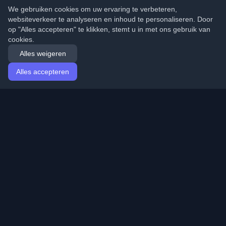
We gebruiken cookies om uw ervaring te verbeteren,
websiteverkeer te analyseren en inhoud te personaliseren. Door
op "Alles accepteren" te klikken, stemt u in met ons gebruik van
cookies.
Alles weigeren
Alles accepteren
Startpagina
Artikelen
Dutch (Nederlands)
Inloggen
Ontdek de beste persoonlijke ontwikkelaarsblogs en
artikelen van over de hele wereld. Blijf op de hoogte van
de nieuwste trends, tutorials en inzichten van de
ontwikkelaarsgemeenschap.