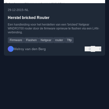
•
29-12-2015
NL
Herstel bricked Router
Een handleiding voor het herstellen van een 'bricked' Netgear
WNDR3700 router door de firmware opnieuw te flashen via een LAN-
verbinding.
Firmware
Flashen
Netgear
router
Tftp
Melroy van den Berg
0
0