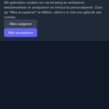
We gebruiken cookies om uw ervaring te verbeteren,
websiteverkeer te analyseren en inhoud te personaliseren. Door
op "Alles accepteren" te klikken, stemt u in met ons gebruik van
cookies.
Alles weigeren
Alles accepteren
Startpagina
Artikelen
Dutch (Nederlands)
Inloggen
Ontdek de beste persoonlijke ontwikkelaarsblogs en
artikelen van over de hele wereld. Blijf op de hoogte van
de nieuwste trends, tutorials en inzichten van de
ontwikkelaarsgemeenschap.