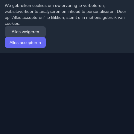
We gebruiken cookies om uw ervaring te verbeteren,
websiteverkeer te analyseren en inhoud te personaliseren. Door
op "Alles accepteren" te klikken, stemt u in met ons gebruik van
cookies.
Alles weigeren
Alles accepteren
Startpagina
Artikelen
Dutch (Nederlands)
Inloggen
Ontdek de beste persoonlijke ontwikkelaarsblogs en
artikelen van over de hele wereld. Blijf op de hoogte van
de nieuwste trends, tutorials en inzichten van de
ontwikkelaarsgemeenschap.