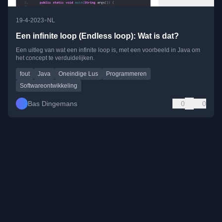
•
19-4-2023
NL
Een infinite loop (Endless loop): Wat is dat?
Een uitleg van wat een infinite loop is, met een voorbeeld in Java om
het concept te verduidelijken.
fout
Java
Oneindige Lus
Programmeren
Softwareontwikkeling
Bas Dingemans
0
0