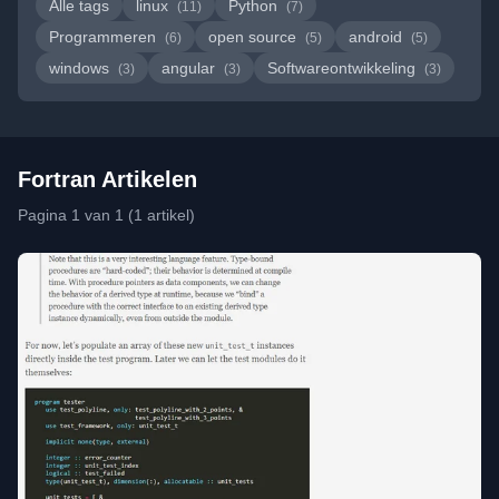
Alle tags
linux
Python
(11)
(7)
Programmeren
open source
android
(6)
(5)
(5)
windows
angular
Softwareontwikkeling
(3)
(3)
(3)
Fortran Artikelen
Pagina 1 van 1 (1 artikel)