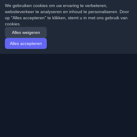
We gebruiken cookies om uw ervaring te verbeteren,
websiteverkeer te analyseren en inhoud te personaliseren. Door
op "Alles accepteren" te klikken, stemt u in met ons gebruik van
cookies.
Alles weigeren
Alles accepteren
Startpagina
Artikelen
Dutch (Nederlands)
Inloggen
Ontdek de beste persoonlijke ontwikkelaarsblogs en
artikelen van over de hele wereld. Blijf op de hoogte van
de nieuwste trends, tutorials en inzichten van de
ontwikkelaarsgemeenschap.