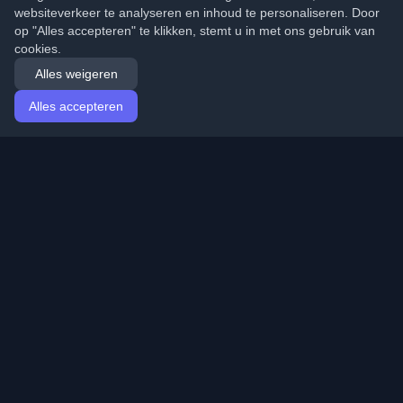
websiteverkeer te analyseren en inhoud te personaliseren. Door
op "Alles accepteren" te klikken, stemt u in met ons gebruik van
cookies.
Alles weigeren
Alles accepteren
Startpagina
Artikelen
Dutch (Nederlands)
Inloggen
Ontdek de beste persoonlijke ontwikkelaarsblogs en
artikelen van over de hele wereld. Blijf op de hoogte van
de nieuwste trends, tutorials en inzichten van de
ontwikkelaarsgemeenschap.