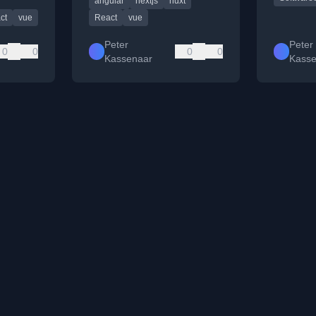
angular
nextjs
nuxt
voordelen
en fundamentals.
sed
ct
vue
React
vue
Peter
Peter
0
0
0
0
Kassenaar
Kass