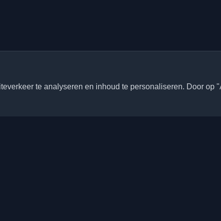
everkeer te analyseren en inhoud te personaliseren. Door op "
Snelle links
Artikelen
onlijke ontwikkelaarsblogs en
ele wereld. Blijf op de hoogte
Blogs