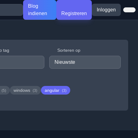
Blog
Inloggen
indienen
Registreren
p tag
Sorteren op
d
windows
angular
(5)
(3)
(3)