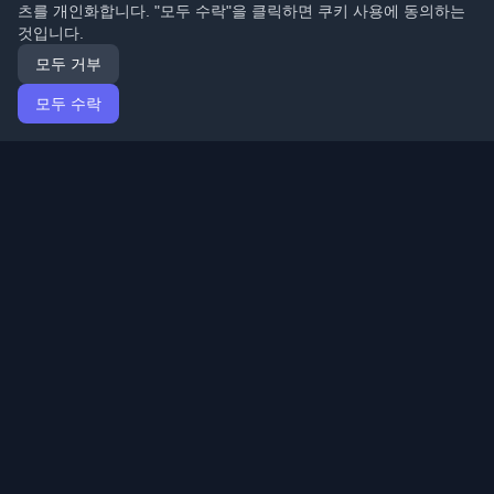
츠를 개인화합니다. "모두 수락"을 클릭하면 쿠키 사용에 동의하는
것입니다.
모두 거부
모두 수락
홈
기사
Korean (한국어)
로그인
전 세계 최고의 개인 개발자 블로그와 기사를 발견하세요.
개발자 커뮤니티의 최신 트렌드, 튜토리얼 및 인사이트로
최신 상태를 유지하세요.