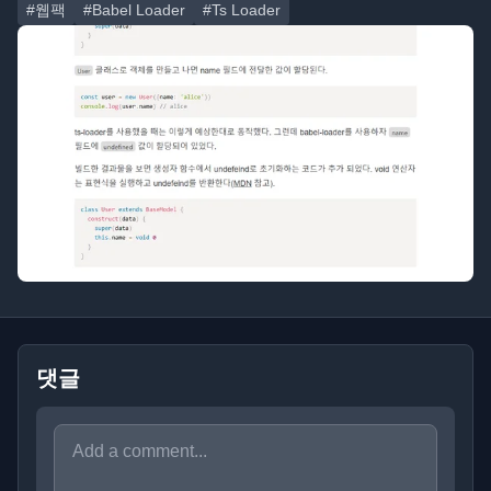
#웹팩
#Babel Loader
#Ts Loader
댓글