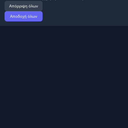
Απόρριψη όλων
Αποδοχή όλων
Αρχική
Άρθρα
Greek (Ελληνικά)
Σύνδεση
Ανακαλύψτε τα καλύτερα προσωπικά blogs
προγραμματιστών και άρθρα από όλο τον κόσμο.
Μείνετε ενημερωμένοι με τις τελευταίες τάσεις, tutorials
και πληροφορίες από την κοινότητα προγραμματιστών.
Γρήγοροι σύνδεσμοι