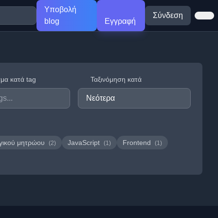
Υποβολή
Σύνδεση
blog
Εγγραφή
μα κατά tag
Ταξινόμηση κατά
γικού μητρώου
JavaScript
Frontend
(2)
(1)
(1)