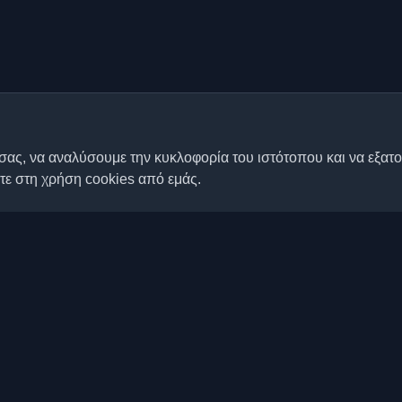
σας, να αναλύσουμε την κυκλοφορία του ιστότοπου και να εξατ
τε στη χρήση cookies από εμάς.
Γρήγοροι σύνδεσμοι
Άρθρα
ερα προσωπικά blogs
άρθρα από όλο τον κόσμο.
Blogs