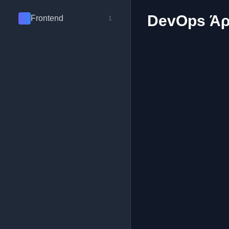
DevOps Ά
Frontend
1