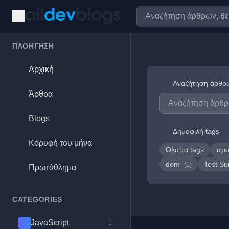
ΠΛΟΉΓΗΣΗ
Αρχική
Αναζήτηση άρθρ
Άρθρα
Blogs
Δημοφιλή tags
Κορυφή του μήνα
Όλα τα tags
προ
dom
Test Su
(1)
Πρωτάθλημα
CATEGORIES
JavaScript
1