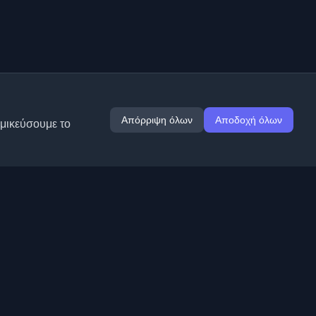
Απόρριψη όλων
Αποδοχή όλων
ομικεύσουμε το
Επεκτάσεις
Πληροφορίες
Chrome
Σχετικά με εμάς
Edge
Επικοινωνία
(σύντομα)