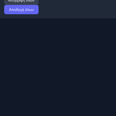
Απόρριψη όλων
Αποδοχή όλων
Αρχική
Άρθρα
Greek (Ελληνικά)
Σύνδεση
Ανακαλύψτε τα καλύτερα προσωπικά blogs
προγραμματιστών και άρθρα από όλο τον κόσμο.
Μείνετε ενημερωμένοι με τις τελευταίες τάσεις, tutorials
και πληροφορίες από την κοινότητα προγραμματιστών.
Γρήγοροι σύνδεσμοι