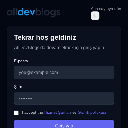
Ana sayfaya dön
AllDevBlogs
Tekrar hoş geldiniz
AllDevBlogs'da devam etmek için giriş yapın
E-posta
Şifre
I accept the
Hizmet Şartları
ve
Gizlilik politikası
Giriş yap