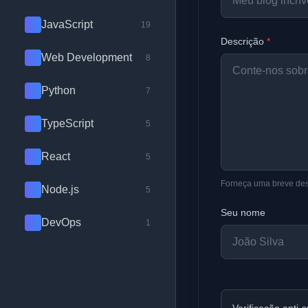
JavaScript
19
Descrição
*
Web Development
8
Python
7
TypeScript
5
React
5
Forneça uma breve desc
Node.js
5
Seu nome
DevOps
1