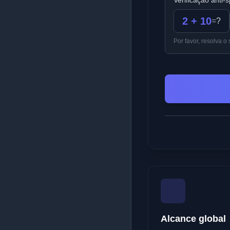
Verificação anti
2 + 10
=
?
Por favor, resolva 
Alcance global