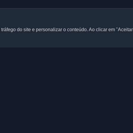
tráfego do site e personalizar o conteúdo. Ao clicar em "Aceita
Links rápidos
Artigos
 blogs pessoais de
igos de todo o mundo.
Blogs
o com as últimas tendências,
Categorias
a comunidade de
Top do mês