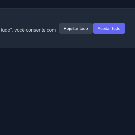
Rejeitar tudo
Aceitar tudo
r tudo", você consente com
Extensões
Informação
Chrome
Sobre nós
Edge
Contato
(em breve)
Firefox
Enviar blog
Opera
Termos de Serviço
(em breve)