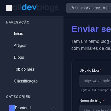
NAVEGAÇÃO
Enviar s
Início
Tem um ótimo blog 
Artigos
com milhares de de
Blogs
Top do mês
URL do blog
*
Classificação
Digite a URL principal 
CATEGORIES
Nome do blog
*
Frontend
25