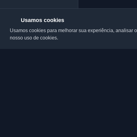
Usamos cookies
Usamos cookies para melhorar sua experiência, analisar o 
nosso uso de cookies.
Descubra os melhores
desenvolvedores e art
Mantenha-se atualizad
tutoriais e insights d
desenvolvedores.