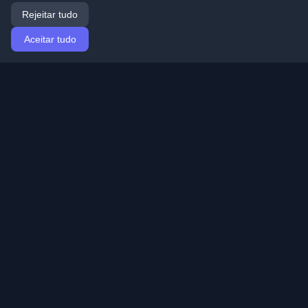
Rejeitar tudo
Aceitar tudo
Início
Artigos
Portuguese (Português)
Entrar
Descubra os melhores blogs pessoais de
desenvolvedores e artigos de todo o mundo. Mantenha-
se atualizado com as últimas tendências, tutoriais e
insights da comunidade de desenvolvedores.
Links rápidos