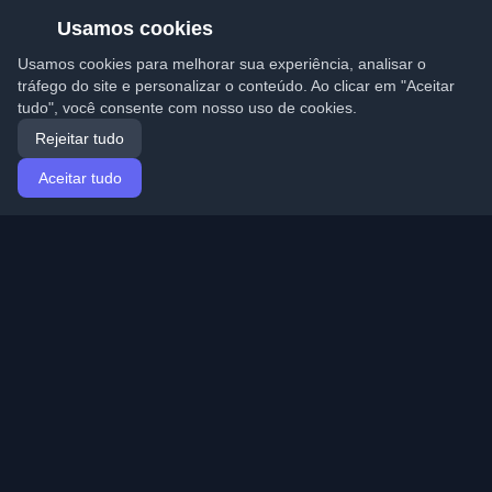
Usamos cookies
Usamos cookies para melhorar sua experiência, analisar o
tráfego do site e personalizar o conteúdo. Ao clicar em "Aceitar
tudo", você consente com nosso uso de cookies.
Rejeitar tudo
Aceitar tudo
Início
Artigos
Portuguese (Português)
Entrar
Descubra os melhores blogs pessoais de
desenvolvedores e artigos de todo o mundo. Mantenha-
se atualizado com as últimas tendências, tutoriais e
insights da comunidade de desenvolvedores.