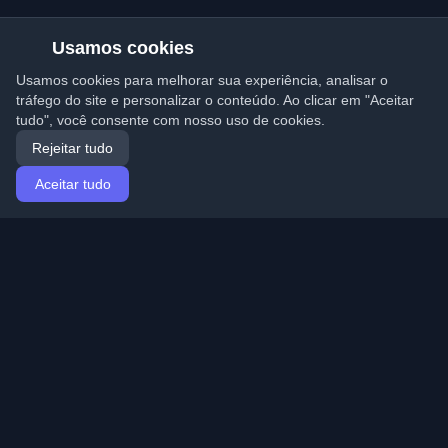
Usamos cookies
Usamos cookies para melhorar sua experiência, analisar o
tráfego do site e personalizar o conteúdo. Ao clicar em "Aceitar
tudo", você consente com nosso uso de cookies.
Rejeitar tudo
Aceitar tudo
Início
Artigos
Portuguese (Português)
Entrar
Descubra os melhores blogs pessoais de
desenvolvedores e artigos de todo o mundo. Mantenha-
se atualizado com as últimas tendências, tutoriais e