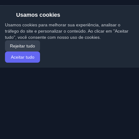
Usamos cookies
Usamos cookies para melhorar sua experiência, analisar o
tráfego do site e personalizar o conteúdo. Ao clicar em "Aceitar
tudo", você consente com nosso uso de cookies.
Rejeitar tudo
Aceitar tudo
Início
Artigos
Portuguese (Português)
Entrar
Descubra os melhores blogs pessoais de
desenvolvedores e artigos de todo o mundo. Mantenha-
se atualizado com as últimas tendências, tutoriais e