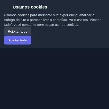
Usamos cookies
Usamos cookies para melhorar sua experiência, analisar o
tráfego do site e personalizar o conteúdo. Ao clicar em "Aceitar
tudo", você consente com nosso uso de cookies.
Rejeitar tudo
Aceitar tudo
Início
Artigos
Portuguese (Português)
Entrar
Descubra os melhores blogs pessoais de
desenvolvedores e artigos de todo o mundo. Mantenha-
se atualizado com as últimas tendências, tutoriais e
insights da comunidade de desenvolvedores.