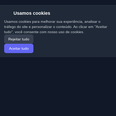
Usamos cookies
Usamos cookies para melhorar sua experiência, analisar o
tráfego do site e personalizar o conteúdo. Ao clicar em "Aceitar
tudo", você consente com nosso uso de cookies.
Rejeitar tudo
Aceitar tudo
Início
Artigos
Portuguese (Português)
Entrar
Descubra os melhores blogs pessoais de
desenvolvedores e artigos de todo o mundo. Mantenha-
se atualizado com as últimas tendências, tutoriais e