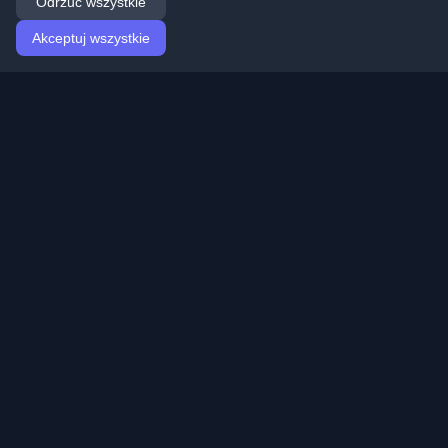
Odrzuć wszystkie
Akceptuj wszystkie
Strona główna
Artykuły
Polish (Polski)
Logowanie
Odkryj najlepsze osobiste blogi deweloperskie i artykuły
z całego świata. Bądź na bieżąco z najnowszymi
trendami, tutorialami i spostrzeżeniami ze społeczności
deweloperów.
Szybkie linki