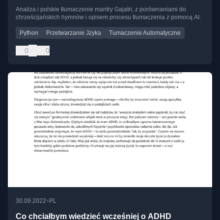
Analiza i polskie tłumaczenie mantry Gajatri, z porównaniami do
chrześcijańskich hymnów i opisem procesu tłumaczenia z pomocą AI.
Python
Przetwarzanie Jzyka
Tumaczenie Automatyczne
0
0
•
30.09.2022
PL
Co chciałbym wiedzieć wcześniej o ADHD