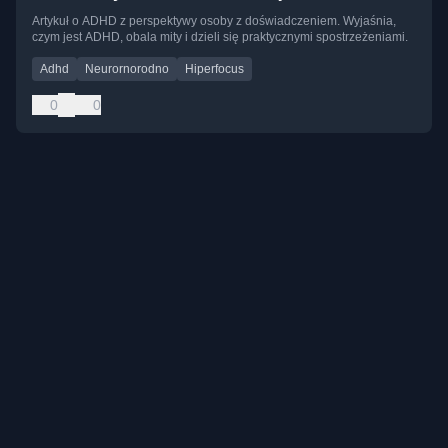
Artykuł o ADHD z perspektywy osoby z doświadczeniem. Wyjaśnia,
czym jest ADHD, obala mity i dzieli się praktycznymi spostrzeżeniami.
Adhd
Neurornorodno
Hiperfocus
0
0