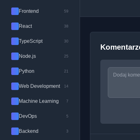
Frontend
59
React
38
TypeScript
30
Komentarz
Node.js
25
Python
21
Web Development
14
Machine Learning
7
DevOps
5
Backend
3