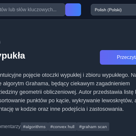
3
ypukła
Przeczyta
ntuicyjne pojęcie otoczki wypukłej i zbioru wypukłego. N
je algorytm Grahama, będący ciekawym zagadnieniem
iedziny geometrii obliczeniowej. Autor przedstawia listę
sortowanie punktów po kącie, wykrywanie lewoskrętów, 
tację w kodzie oraz inne podejścia i zastosowania.
omentarzy
#algorithms
#convex hull
#graham scan