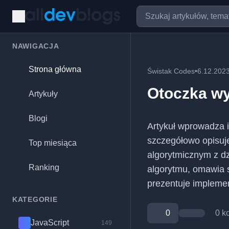
NAWIGACJA
Strona główna
Świstak Codes
•
6.12.202
Otoczka w
Artykuły
Blogi
Artykuł wprowadza i
szczegółowo opisu
Top miesiąca
algorytmicznym z dz
Ranking
algorytmu, omawia 
prezentuje implemen
KATEGORIE
0
0 k
JavaScript
149