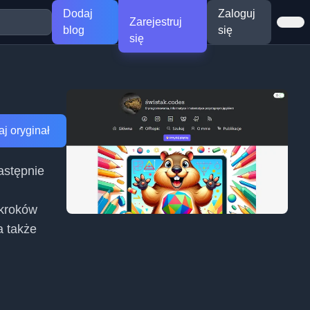
Dodaj
Zaloguj
Zarejestruj
blog
się
się
j oryginał
astępnie
 kroków
a także