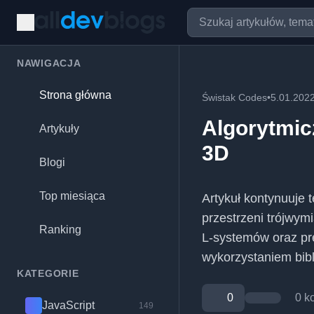
NAWIGACJA
Strona główna
Świstak Codes
•
5.01.202
Algorytmic
Artykuły
3D
Blogi
Top miesiąca
Artykuł kontynuuje 
przestrzeni trójwym
Ranking
L-systemów oraz prez
wykorzystaniem bibl
KATEGORIE
0
0 k
JavaScript
149