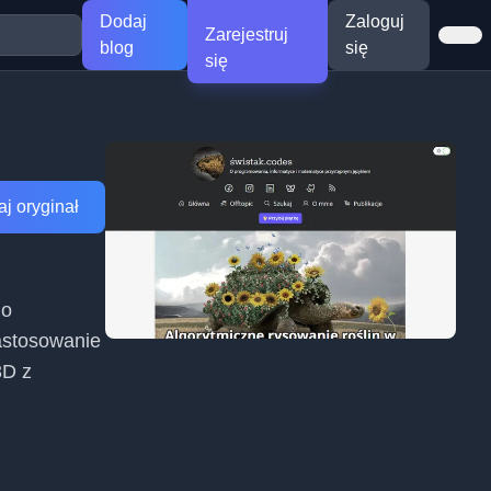
Dodaj
Zaloguj
Zarejestruj
blog
się
się
j oryginał
do
zastosowanie
3D z