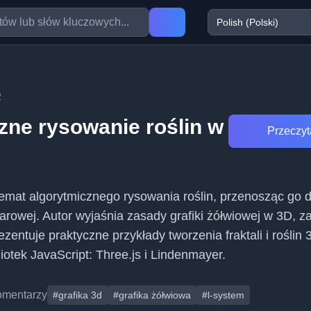
2
zne rysowanie roślin w
Przeczyta
temat algorytmicznego rysowania roślin, przenosząc go 
iarowej. Autor wyjaśnia zasady grafiki żółwiowej w 3D, 
entuje praktyczne przykłady tworzenia fraktali i roślin 
iotek JavaScript: Three.js i Lindenmayer.
omentarzy
#grafika 3d
#grafika żółwiowa
#l-system