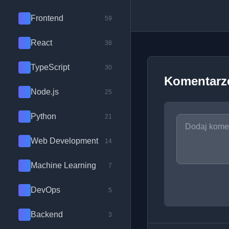
Frontend
59
React
38
TypeScript
30
Komentarz
Node.js
25
Python
21
Web Development
14
Machine Learning
7
DevOps
5
Backend
3