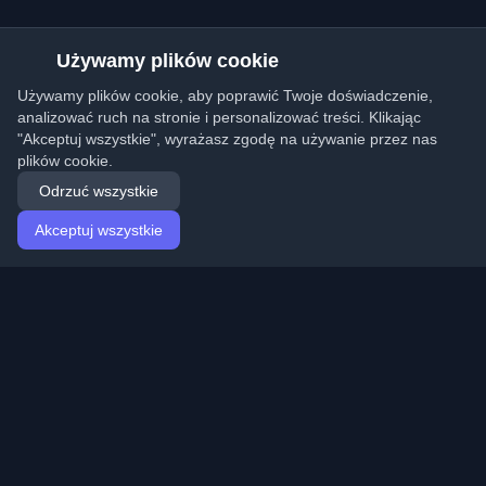
Używamy plików cookie
Używamy plików cookie, aby poprawić Twoje doświadczenie,
analizować ruch na stronie i personalizować treści. Klikając
"Akceptuj wszystkie", wyrażasz zgodę na używanie przez nas
plików cookie.
Odrzuć wszystkie
Akceptuj wszystkie
Strona główna
Artykuły
Polish (Polski)
Logowanie
Odkryj najlepsze osobiste blogi deweloperskie i artykuły
z całego świata. Bądź na bieżąco z najnowszymi