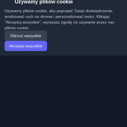
Używamy plików cookie
Używamy plików cookie, aby poprawić Twoje doświadczenie,
analizować ruch na stronie i personalizować treści. Klikając
"Akceptuj wszystkie", wyrażasz zgodę na używanie przez nas
plików cookie.
Odrzuć wszystkie
Akceptuj wszystkie
Strona główna
Artykuły
Polish (Polski)
Logowanie
Odkryj najlepsze osobiste blogi deweloperskie i artykuły
z całego świata. Bądź na bieżąco z najnowszymi
trendami, tutorialami i spostrzeżeniami ze społeczności
deweloperów.