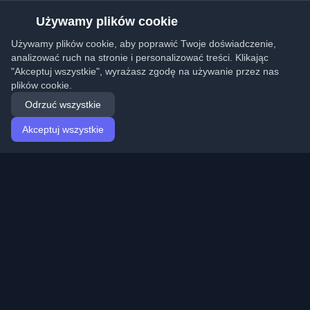
Używamy plików cookie
Używamy plików cookie, aby poprawić Twoje doświadczenie,
analizować ruch na stronie i personalizować treści. Klikając
"Akceptuj wszystkie", wyrażasz zgodę na używanie przez nas
plików cookie.
Odrzuć wszystkie
Akceptuj wszystkie
Strona główna
Artykuły
Polish (Polski)
Logowanie
Odkryj najlepsze osobiste blogi deweloperskie i artykuły
z całego świata. Bądź na bieżąco z najnowszymi
trendami, tutorialami i spostrzeżeniami ze społeczności