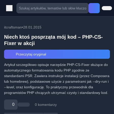
itcraftsman
•
28.01.2015
Niech ktoś posprząta mój kod – PHP-CS-
Fixer w akcji
Przeczytaj oryginał
Artykuł szczegółowo opisuje narzędzie PHP-CS-Fixer służące do
automatycznego formatowania kodu PHP zgodnie ze
standardami PSR. Zawiera instrukcje instalacji (przez Composera
lub homebrew), podstawowe użycie z parametrami jak --dry-run i
--level, oraz konfigurację. To praktyczny przewodnik dla
programistów PHP chcących utrzymać czysty i standardowy kod.
0
0 komentarzy