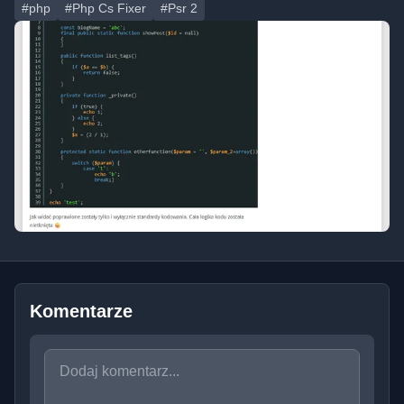
#php
#Php Cs Fixer
#Psr 2
Komentarze