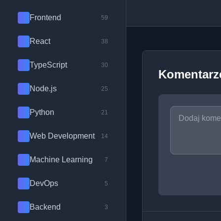
Frontend
59
React
38
TypeScript
30
Komentarz
Node.js
25
Python
21
Web Development
14
Machine Learning
7
DevOps
5
Backend
3