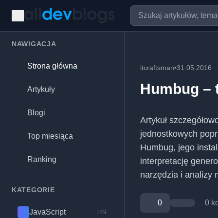
NAWIGACJA
Strona główna
itcraftsman
•
31.05.2016
Humbug – 
Artykuły
Blogi
Artykuł szczegółowo
jednostkowych popr
Top miesiąca
Humbug, jego instal
Ranking
interpretację gener
narzędzia i analizy 
KATEGORIE
0
0 k
JavaScript
149