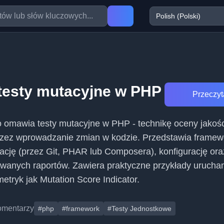
testy mutacyjne w PHP
Przeczyta
 omawia testy mutacyjne w PHP - technikę oceny jakośc
zez wprowadzanie zmian w kodzie. Przedstawia framew
ację (przez Git, PHAR lub Composera), konfigurację ora
owanych raportów. Zawiera praktyczne przykłady urucha
metryk jak Mutation Score Indicator.
omentarzy
#php
#framework
#Testy Jednostkowe