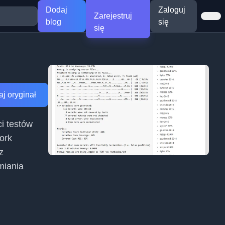
Dodaj
Zaloguj
Zarejestruj
blog
się
się
j oryginał
i testów
ork
z
miania