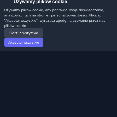
Używamy plików cookie
Używamy plików cookie, aby poprawić Twoje doświadczenie,
analizować ruch na stronie i personalizować treści. Klikając
"Akceptuj wszystkie", wyrażasz zgodę na używanie przez nas
plików cookie.
Odrzuć wszystkie
Akceptuj wszystkie
Strona główna
Artykuły
Polish (Polski)
Logowanie
Odkryj najlepsze osobiste blogi deweloperskie i artykuły
z całego świata. Bądź na bieżąco z najnowszymi
trendami, tutorialami i spostrzeżeniami ze społeczności
deweloperów.