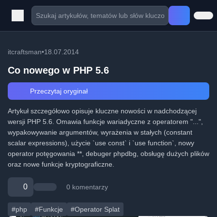
itcraftsman
•
18.07.2014
Co nowego w PHP 5.6
Przeczytaj oryginał
Artykuł szczegółowo opisuje kluczne nowości w nadchodzącej
wersji PHP 5.6. Omawia funkcje wariadyczne z operatorem "...",
wypakowywanie argumentów, wyrażenia w stałych (constant
scalar expressions), użycie `use const` i `use function`, nowy
operator potęgowania **, debuger phpdbg, obsługę dużych plików
oraz nowe funkcje kryptograficzne.
0
0 komentarzy
#php
#Funkcje
#Operator Splat