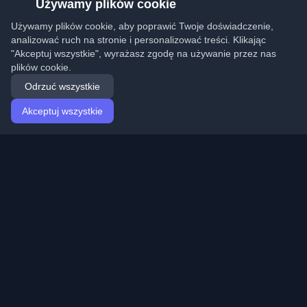
Używamy plików cookie
Używamy plików cookie, aby poprawić Twoje doświadczenie,
analizować ruch na stronie i personalizować treści. Klikając
"Akceptuj wszystkie", wyrażasz zgodę na używanie przez nas
plików cookie.
Odrzuć wszystkie
Akceptuj wszystkie
Strona główna
Artykuły
Polish (Polski)
Logowanie
Odkryj najlepsze osobiste blogi deweloperskie i artykuły
z całego świata. Bądź na bieżąco z najnowszymi
trendami, tutorialami i spostrzeżeniami ze społeczności
deweloperów.