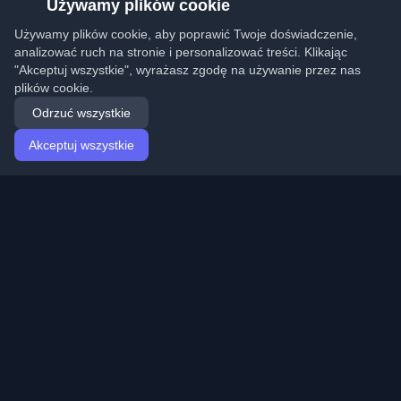
Używamy plików cookie
Używamy plików cookie, aby poprawić Twoje doświadczenie,
analizować ruch na stronie i personalizować treści. Klikając
"Akceptuj wszystkie", wyrażasz zgodę na używanie przez nas
plików cookie.
Odrzuć wszystkie
Akceptuj wszystkie
Strona główna
Artykuły
Polish (Polski)
Logowanie
Odkryj najlepsze osobiste blogi deweloperskie i artykuły
z całego świata. Bądź na bieżąco z najnowszymi
trendami, tutorialami i spostrzeżeniami ze społeczności
deweloperów.