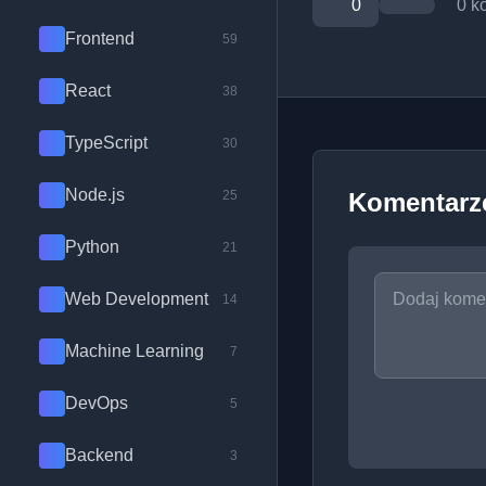
0
0 k
Frontend
59
React
38
TypeScript
30
Node.js
25
Komentarz
Python
21
Web Development
14
Machine Learning
7
DevOps
5
Backend
3