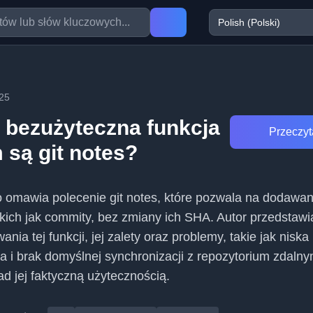
25
j bezużyteczna funkcja
Przeczyta
 są git notes?
 omawia polecenie git notes, które pozwala na dodawan
akich jak commity, bez zmiany ich SHA. Autor przedstawi
nia tej funkcji, jej zalety oraz problemy, takie jak niska
a i brak domyślnej synchronizacji z repozytorium zdalny
ad jej faktyczną użytecznością.