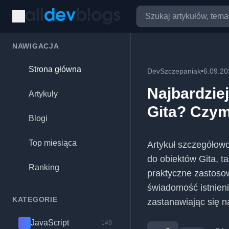
NAWIGACJA
Strona główna
DevSzczepaniak
•
6.09.20
Najbardzie
Artykuły
Gita? Czym
Blogi
Top miesiąca
Artykuł szczegółowo
do obiektów Gita, t
Ranking
praktyczne zastosowa
świadomość istnieni
KATEGORIE
zastanawiając się n
JavaScript
149