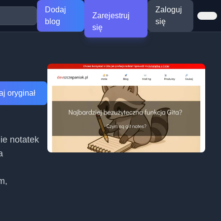
Dodaj
Zaloguj
Zarejestruj
blog
się
się
j oryginał
ie notatek
a
m,