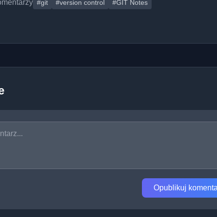
omentarzy
#git
#version control
#GIT Notes
e
Opublikuj komenta