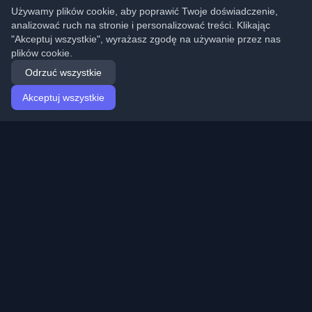
Używamy plików cookie, aby poprawić Twoje doświadczenie,
analizować ruch na stronie i personalizować treści. Klikając
"Akceptuj wszystkie", wyrażasz zgodę na używanie przez nas
plików cookie.
Odrzuć wszystkie
Akceptuj wszystkie
Strona główna
Artykuły
Polish (Polski)
Logowanie
Odkryj najlepsze osobiste blogi deweloperskie i artykuły
z całego świata. Bądź na bieżąco z najnowszymi
trendami, tutorialami i spostrzeżeniami ze społeczności
deweloperów.