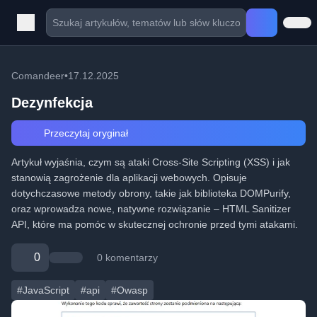
Comandeer
•
17.12.2025
Dezynfekcja
Przeczytaj oryginał
Artykuł wyjaśnia, czym są ataki Cross-Site Scripting (XSS) i jak
stanowią zagrożenie dla aplikacji webowych. Opisuje
dotychczasowe metody obrony, takie jak biblioteka DOMPurify,
oraz wprowadza nowe, natywne rozwiązanie – HTML Sanitizer
API, które ma pomóc w skutecznej ochronie przed tymi atakami.
0
0 komentarzy
#JavaScript
#api
#Owasp