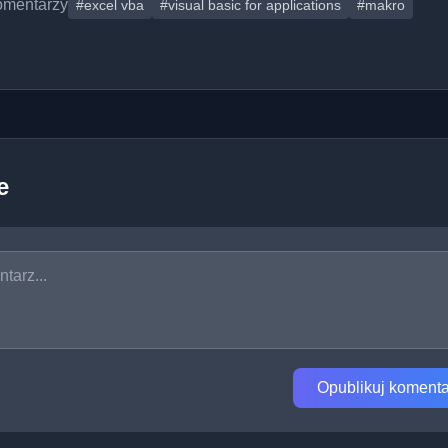
omentarzy
#excel vba
#visual basic for applications
#makro
e
Opublikuj komenta