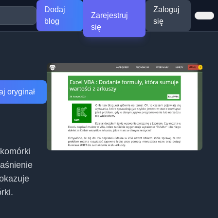
Dodaj
Zaloguj
Zarejestruj
blog
się
się
j oryginał
 komórki
jaśnienie
Pokazuje
rki.