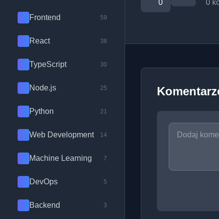
0
0 k
Frontend
59
React
38
TypeScript
30
Node.js
25
Komentarz
Python
21
Web Development
14
Machine Learning
7
DevOps
5
Backend
3