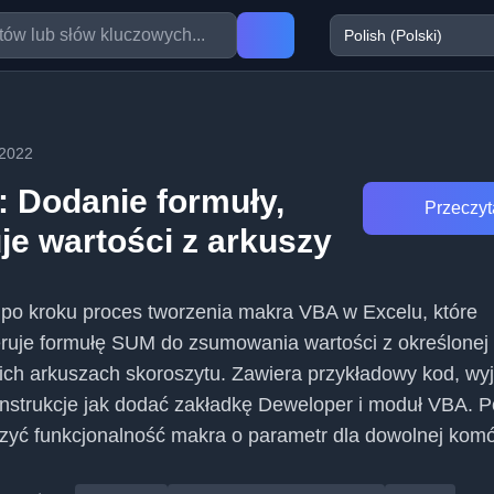
.2022
: Dodanie formuły,
Przeczyta
je wartości z arkuszy
k po kroku proces tworzenia makra VBA w Excelu, które
ruje formułę SUM do zsumowania wartości z określonej
ich arkuszach skoroszytu. Zawiera przykładowy kod, wy
 instrukcje jak dodać zakładkę Deweloper i moduł VBA. 
rzyć funkcjonalność makra o parametr dla dowolnej komó