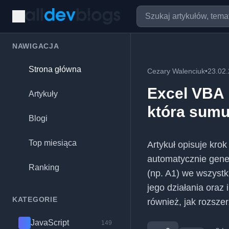
NAWIGACJA
Strona główna
Cezary Walenciuk
•
23.02
Excel VBA 
Artykuły
która sumu
Blogi
Top miesiąca
Artykuł opisuje kro
automatycznie gene
Ranking
(np. A1) we wszystk
jego działania oraz
KATEGORIE
również, jak rozsze
JavaScript
149