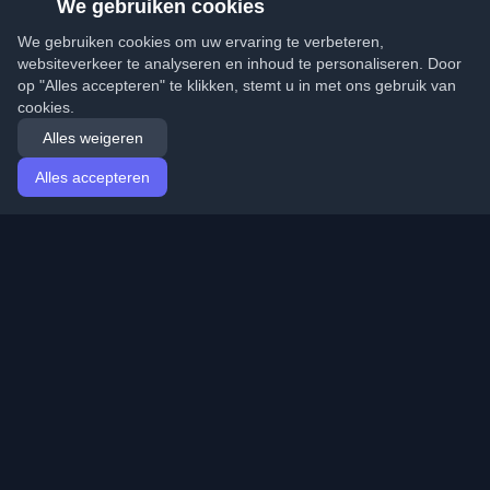
We gebruiken cookies
We gebruiken cookies om uw ervaring te verbeteren,
websiteverkeer te analyseren en inhoud te personaliseren. Door
op "Alles accepteren" te klikken, stemt u in met ons gebruik van
cookies.
Alles weigeren
Alles accepteren
Startpagina
Artikelen
Dutch (Nederlands)
Inloggen
Ontdek de beste persoonlijke ontwikkelaarsblogs en
artikelen van over de hele wereld. Blijf op de hoogte van
de nieuwste trends, tutorials en inzichten van de
ontwikkelaarsgemeenschap.