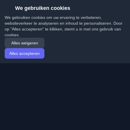
We gebruiken cookies
We gebruiken cookies om uw ervaring te verbeteren,
websiteverkeer te analyseren en inhoud te personaliseren. Door
op "Alles accepteren" te klikken, stemt u in met ons gebruik van
cookies.
Alles weigeren
Alles accepteren
Startpagina
Artikelen
Dutch (Nederlands)
Inloggen
Ontdek de beste persoonlijke ontwikkelaarsblogs en
artikelen van over de hele wereld. Blijf op de hoogte van
de nieuwste trends, tutorials en inzichten van de