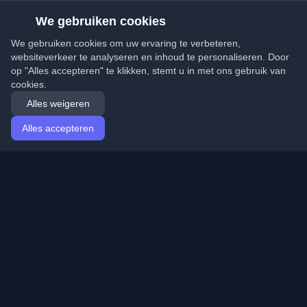
We gebruiken cookies
We gebruiken cookies om uw ervaring te verbeteren,
websiteverkeer te analyseren en inhoud te personaliseren. Door
op "Alles accepteren" te klikken, stemt u in met ons gebruik van
cookies.
Alles weigeren
Alles accepteren
Startpagina
Artikelen
Dutch (Nederlands)
Inloggen
Ontdek de beste persoonlijke ontwikkelaarsblogs en
artikelen van over de hele wereld. Blijf op de hoogte van
de nieuwste trends, tutorials en inzichten van de