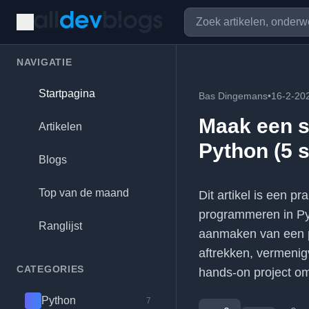
NAVIGATIE
Startpagina
Bas Dingemans
•
16-2-20
Maak een s
Artikelen
Python (5 
Blogs
Top van de maand
Dit artikel is een 
programmeren in Pyt
Ranglijst
aanmaken van een pr
aftrekken, vermenig
CATEGORIES
hands-on project om
Python
7