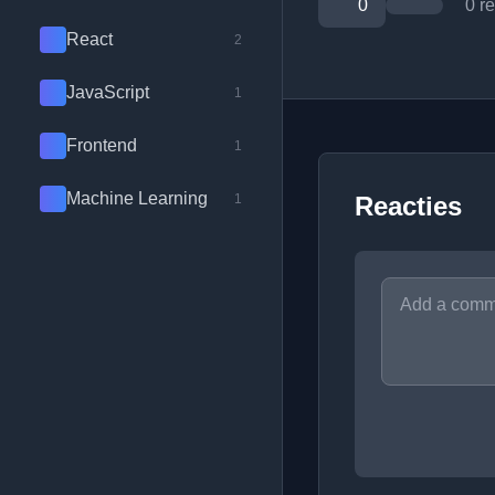
0
0 r
React
2
JavaScript
1
Frontend
1
Machine Learning
1
Reacties