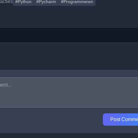
eacties
#Python
#Pycharm
#Programmeren
Post Comme