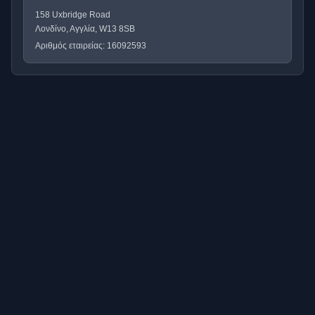
158 Uxbridge Road
Λονδίνο, Αγγλία, W13 8SB
Αριθμός εταιρείας: 16092593