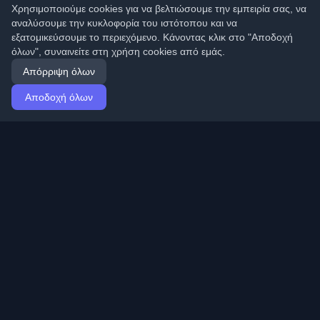
Χρησιμοποιούμε cookies για να βελτιώσουμε την εμπειρία σας, να
αναλύσουμε την κυκλοφορία του ιστότοπου και να
εξατομικεύσουμε το περιεχόμενο. Κάνοντας κλικ στο "Αποδοχή
όλων", συναινείτε στη χρήση cookies από εμάς.
Απόρριψη όλων
Αποδοχή όλων
Αρχική
Άρθρα
Greek (Ελληνικά)
Σύνδεση
Ανακαλύψτε τα καλύτερα προσωπικά blogs
προγραμματιστών και άρθρα από όλο τον κόσμο.
Μείνετε ενημερωμένοι με τις τελευταίες τάσεις, tutorials
και πληροφορίες από την κοινότητα προγραμματιστών.