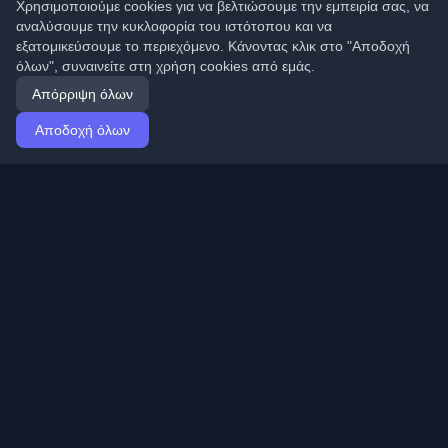
Χρησιμοποιούμε cookies για να βελτιώσουμε την εμπειρία σας, να
αναλύσουμε την κυκλοφορία του ιστότοπου και να
εξατομικεύσουμε το περιεχόμενο. Κάνοντας κλικ στο "Αποδοχή
όλων", συναινείτε στη χρήση cookies από εμάς.
Απόρριψη όλων
Αποδοχή όλων
Αρχική
Άρθρα
Greek (Ελληνικά)
Σύνδεση
Ανακαλύψτε τα καλύτερα προσωπικά blogs
προγραμματιστών και άρθρα από όλο τον κόσμο.
Μείνετε ενημερωμένοι με τις τελευταίες τάσεις, tutorials
και πληροφορίες από την κοινότητα προγραμματιστών.