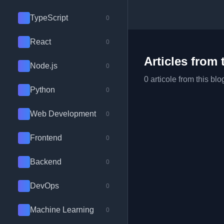
TypeScript
0
React
0
Articles from 
Node.js
0
0 articole from this blo
Python
0
Web Development
0
Frontend
0
Backend
0
DevOps
0
Machine Learning
0