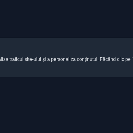
za traficul site-ului și a personaliza conținutul. Făcând clic pe 
Link-uri rapide
Articole
ne bloguri personale de