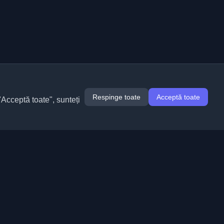
Respinge toate
Acceptă toate
"Acceptă toate", sunteți
Extensii
Informații
Chrome
Despre noi