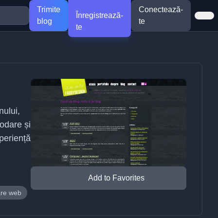
Trimite
Conectează-
Înregistrează-
blog
te
te
nului,
codare și
periență
Add to Favorites
are web