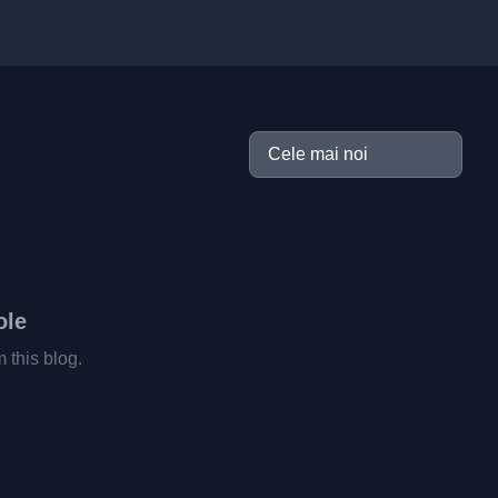
ole
m this blog.