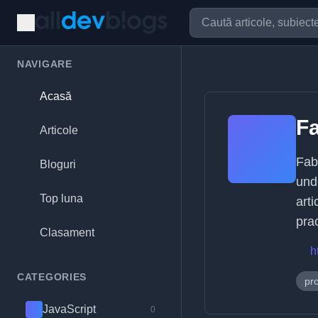
NAVIGARE
Acasă
F
Articole
Fab
Bloguri
unde
Top luna
art
pra
Clasament
h
CATEGORIES
pr
JavaScript
0