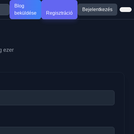
Blog
Bejelentkezés
beküldése
Regisztráció
g ezer