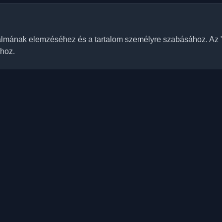
galmának elemzéséhez és a tartalom személyre szabásához. Az
ához.
Gyors linkek
Cikkek
személyes fejlesztői blogokat és
n tájáról. Maradjon naprakész a
Blogok
újabb trendjeivel,
Kategóriák
tekintéseivel.
Havi top
Ranglista