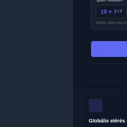
Spam védelem
*
10 + 7
=
?
Kérjük, oldja meg a 
Globális elérés