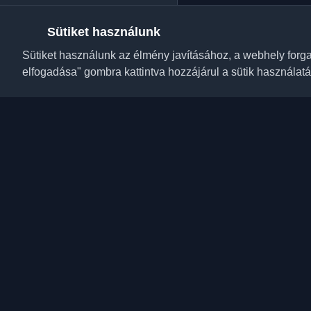
Sütiket használunk
Sütiket használunk az élmény javításához, a webhely for
elfogadása" gombra kattintva hozzájárul a sütik használat
Fedezze fel a legjobb 
cikkeket a világ minde
fejlesztői közösség leg
oktatóanyagaival és be