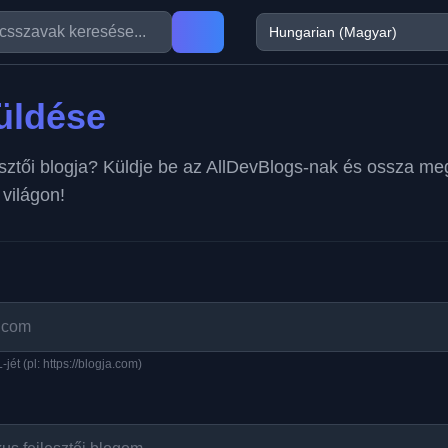
üldése
sztői blogja? Küldje be az AllDevBlogs-nak és ossza me
 világon!
ét (pl: https://blogja.com)