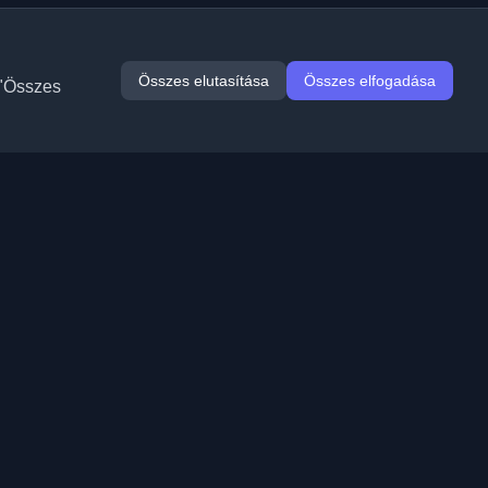
Összes elutasítása
Összes elfogadása
 "Összes
Bővítmények
Információ
Chrome
Rólunk
Edge
Kapcsolat
(hamarosan)
Firefox
Blog beküldése
Opera
Szolgáltatási feltételek
(hamarosan)
Adatvédelmi irányelvek